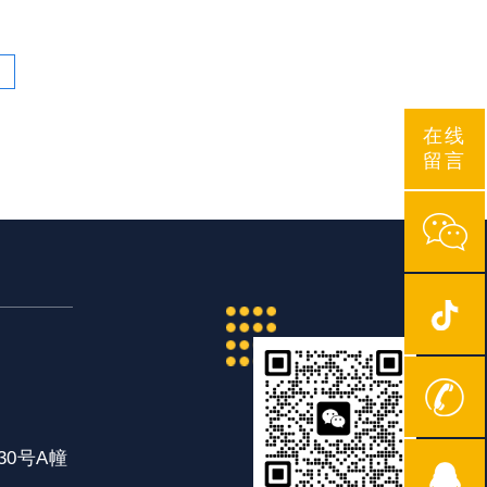
在线
留言
0号A幢