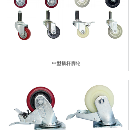
中型插杆脚轮