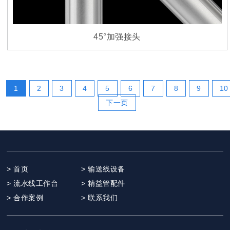
45°加强接头
1
2
3
4
5
6
7
8
9
10
下一页
> 首页
> 输送线设备
> 流水线工作台
> 精益管配件
> 合作案例
> 联系我们