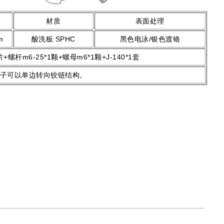
材质
表面处理
m
酸洗板 SPHC
黑色电泳/银色渡铬
片
+
螺杆m6-25*1颗+螺母m6*1颗+J-140*1套
子可以单边转向铰链结构。