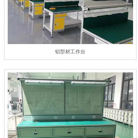
铝型材工作台