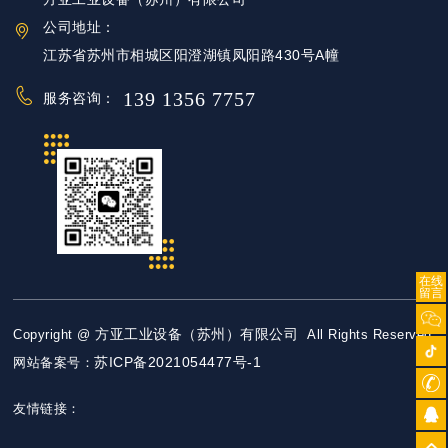
公司地址：
江苏省苏州市相城区阳澄湖镇凤阳路430号A幢
139 1356 7757
服务咨询：
在线
留言
方亚工业设备（苏州）有限公司
Copyright @
All Rights Reserved
苏ICP备2021054477号-1
网站备案号：
友情链接：