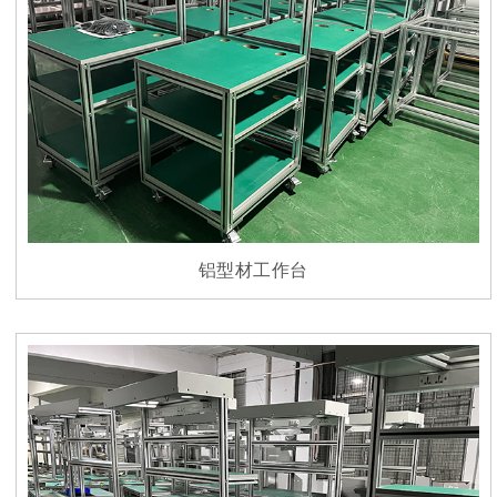
铝型材工作台