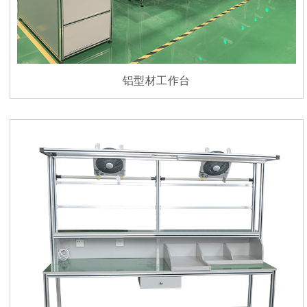
铝型材工作台