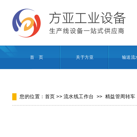
首 页
关于方亚
输送流
您的位置：
首页
>>
流水线工作台
>>
精益管周转车