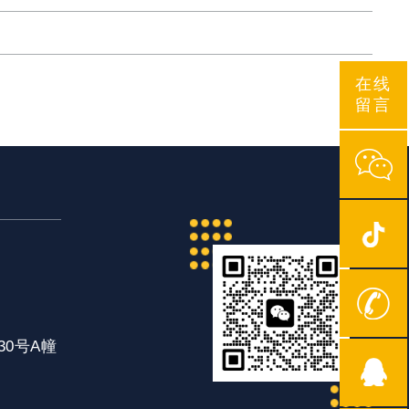
在线
留言
0号A幢
7