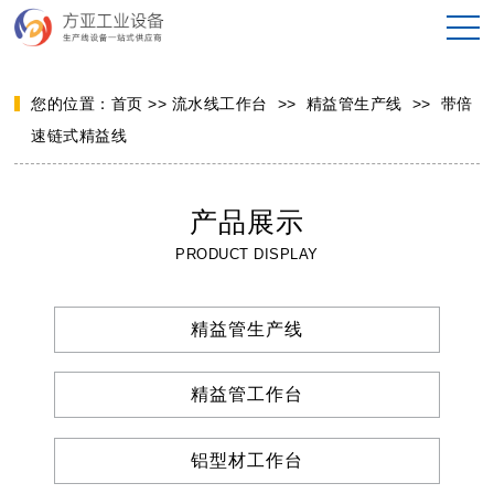
您的位置：
首页
>>
流水线工作台
>>
精益管生产线
>>
带倍
速链式精益线
产品展示
PRODUCT DISPLAY
精益管生产线
精益管工作台
铝型材工作台